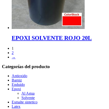
EPOXI SOLVENTE ROJO 20L
1
2
→
Categorías del producto
Antioxido
Barniz
Enduido
Epoxi
Al Agua
Solvente
Esmalte sintetico
Latex